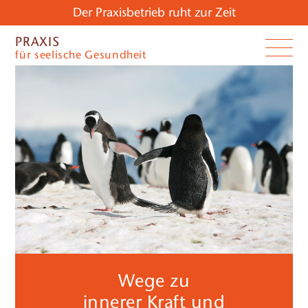
Der Praxisbetrieb ruht zur Zeit
PRAXIS
für seelische Gesundheit
Wege zu
innerer Kraft und