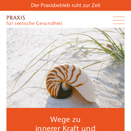
Der Praxisbetrieb ruht zur Zeit
PRAXIS
für seelische Gesundheit
Wege zu
innerer Kraft und